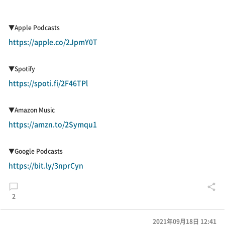
▼Apple Podcasts
https://apple.co/2JpmY0T
▼Spotify
https://spoti.fi/2F46TPl
▼Amazon Music
https://amzn.to/2Symqu1
▼Google Podcasts
https://bit.ly/3nprCyn
2
2021年09月18日 12:41