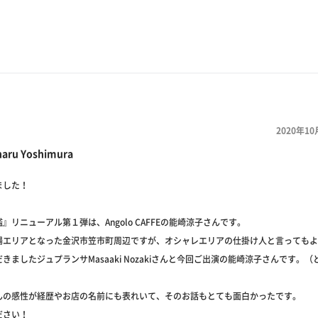
2020年10
haru Yoshimura
ました！
』リニューアル第１弾は、Angolo CAFFEの能崎涼子さんです。
場エリアとなった金沢市笠市町周辺ですが、オシャレエリアの仕掛け人と言ってもよ
きましたジュプランサMasaaki Nozakiさんと今回ご出演の能崎涼子さんです。
んの感性が経歴やお店の名前にも表れいて、そのお話もとても面白かったです。
ださい！