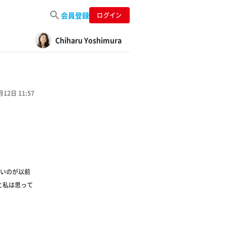
会員登録
ログイン
Chiharu Yoshimura
月12日 11:57
いのが以前
（と私は思って