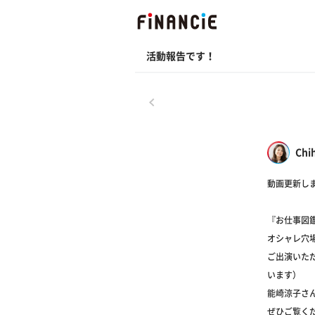
活動報告です！
戻る
Chi
動画更新し
『お仕事図鑑
オシャレ穴
ご出演いただ
います）
能崎涼子さ
ぜひご覧く