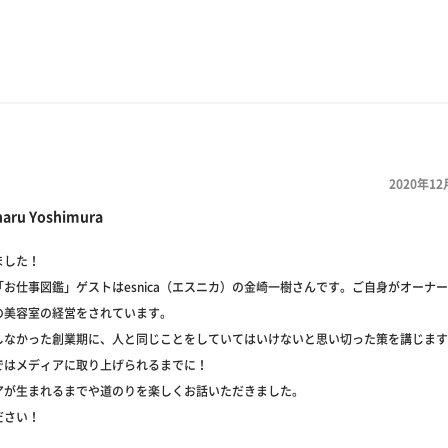
2020年12
haru Yoshimura
ました！
お仕事図鑑」ゲストはesnica（エスニカ）の金崎一樹さんです。ご自身がオーナ
の美容室の経営をされています。
しなかった創業期に、人と同じことをしていてはいけないと思い切った策を講じます
ではメディアに取り上げられるまでに！
アが生まれるまでや道のりを楽しくお話いただきました。
ださい！