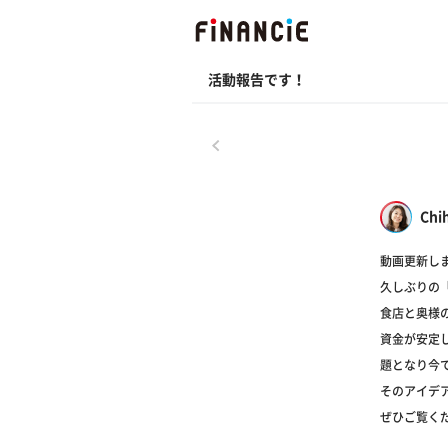
活動報告です！
戻る
Chi
動画更新し
久しぶりの「
食店と奥様
資金が安定
題となり今
そのアイデ
ぜひご覧く