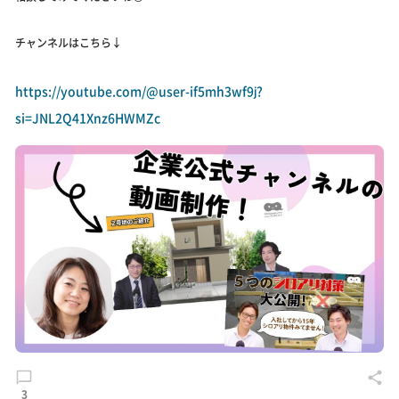
チャンネルはこちら↓
https://youtube.com/@user-if5mh3wf9j?
si=JNL2Q41Xnz6HWMZc
3