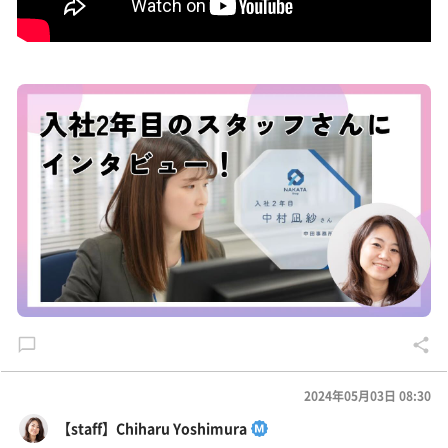
2024年05月03日 08:30
【staff】Chiharu Yoshimura