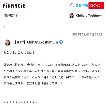
会員登録
ログイン
Chiharu Yoshimura
活動報告です！
戻る
2023年08月24日 17:28
【staff】Chiharu Yoshimura
みなさま、こんにちは！
夏休みも終わりに近づき、学生さんたちは宿題の追い込みをしたり、友人た
ちとのイベント事を楽しんだりと長く暑い夏の後半戦を楽しんでいるようで
すね！私はというと…こんなに目まぐるしい夏…初めて…！（いや毎年そん
な気もしますが）まだまだ夏は長そうです…！
🔸🔸🔸🔸🔸🔸🔸🔸🔸🔸🔸🔸