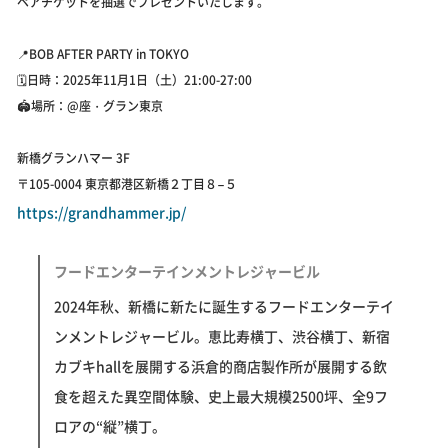
ペアチケットを抽選でプレゼントいたします。
📍BOB AFTER PARTY in TOKYO
🗓️日時：2025年11月1日（土）21:00-27:00
🏟️場所：@座・グラン東京
新橋グランハマー 3F
〒105-0004 東京都港区新橋２丁目８−５
https://grandhammer.jp/
フードエンターテインメントレジャービル
2024年秋、新橋に新たに誕生するフードエンターテイ
ンメントレジャービル。恵比寿横丁、渋谷横丁、新宿
カブキhallを展開する浜倉的商店製作所が展開する飲
食を超えた異空間体験、史上最大規模2500坪、全9フ
ロアの“縦”横丁。