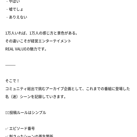
・やばい
・嘘でしょ
・ありえない
1万人いれば、1万人の感じ方と景色がある。
その違いこそが経営エンターテイメント
REAL VALUEの魅力です。
⸻
そこで！
コミュニティ総出で挑むアーカイブ企画として、これまでの番組に登場した
名（迷）シーンを記録していきます。
👇🏻投稿ルールはシンプル
✅ エピソード番号
✅ 刺さったシーンの再生箇所