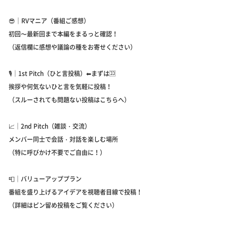
😎｜RVマニア（番組ご感想）
初回〜最新回まで本編をまるっと確認！
（返信欄に感想や議論の種をお寄せください）
🎙️｜1st Pitch（ひと言投稿）⬅︎まずは🈁
挨拶や何気ないひと言を気軽に投稿！
（スルーされても問題ない投稿はこちらへ）
📈｜2nd Pitch（雑談・交流）
メンバー同士で会話・対話を楽しむ場所
（特に呼びかけ不要でご自由に！）
📮｜バリューアッププラン
番組を盛り上げるアイデアを視聴者目線で投稿！
（詳細はピン留め投稿をご覧ください）