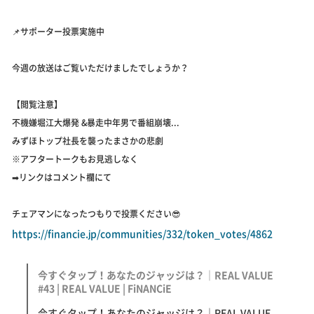
📌サポーター投票実施中
今週の放送はご覧いただけましたでしょうか？
【閲覧注意】
不機嫌堀江大爆発 &暴走中年男で番組崩壊...
みずほトップ社長を襲ったまさかの悲劇
※アフタートークもお見逃しなく
➡︎リンクはコメント欄にて
チェアマンになったつもりで投票ください😎
https://financie.jp/communities/332/token_votes/4862
今すぐタップ！あなたのジャッジは？｜REAL VALUE
#43 | REAL VALUE | FiNANCiE
今すぐタップ！あなたのジャッジは？｜REAL VALUE