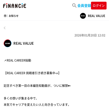
会員登録
ログイン
REAL VALUE
🛜｜お知らせ
戻る
2026年01月20日 12:02
REAL VALUE
📌REAL CAREER始動
【REAL CAREER 挑戦者引き続き募集中📣】
記念すべき第一目の本編告知動画が、ついに解禁🔑
多くの想いが集まる中で、
本気でキャリアを変えたい人と向き合っています。