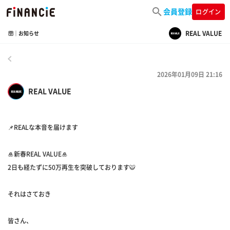
会員登録
ログイン
REAL VALUE
🛜｜お知らせ
戻る
2026年01月09日 21:16
REAL VALUE
📌REALな本音を届けます
🎍新春REAL VALUE🎍
2日も経たずに50万再生を突破しております🐯
それはさておき
皆さん、