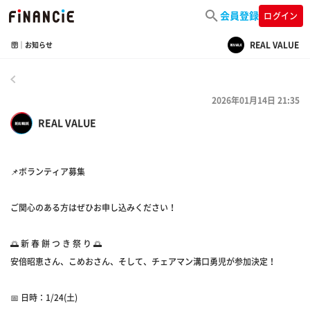
会員登録
ログイン
REAL VALUE
🛜｜お知らせ
戻る
2026年01月14日 21:35
REAL VALUE
📌ボランティア募集
ご関心のある方はぜひお申し込みください！
🌅 新 春 餅 つ き 祭 り 🌅
安倍昭恵さん、こめおさん、そして、チェアマン溝口勇児が参加決定！
📅 日時：1/24(土)