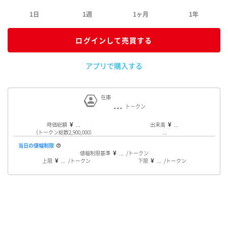
1日
1週
1ヶ月
1年
ログインして売買する
アプリで購入する
在庫
...
時価総額
...
出来高
...
（トークン総数2,900,000）
...
当日の値幅制限
値幅制限基準
...
上限
...
下限
...