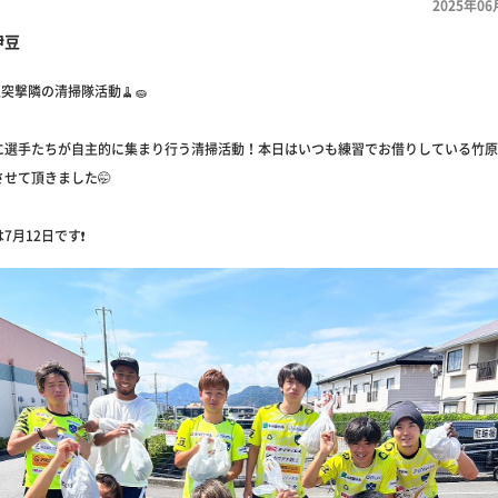
2025年06
伊豆
豆突撃隣の清掃隊活動🧹🧽
に選手たちが自主的に集まり行う清掃活動！本日はいつも練習でお借りしている竹原
せて頂きました🤭
月12日です❗️