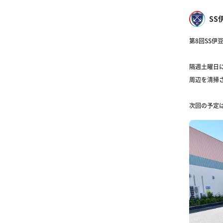
SS
第8回SS伊
隔週土曜日
周辺を清掃さ
次回の予定は7