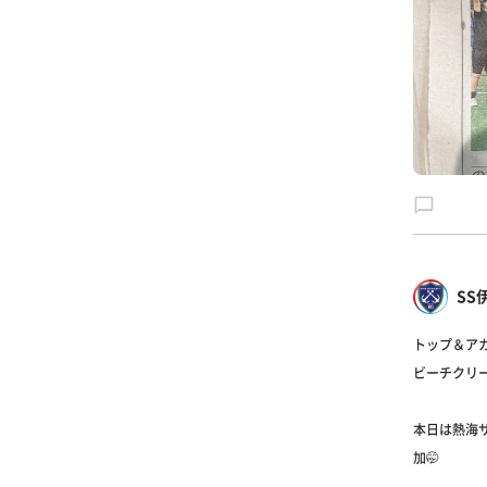
SS
トップ＆ア
ビーチクリー
本日は熱海
加🤭