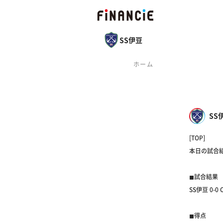
SS伊豆
ホーム
SS
[TOP]
本日の試合
◼︎試合結果
SS伊豆 0-0 C
◼︎得点