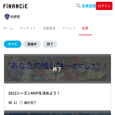
会員登録
ログイン
SS伊豆
ホーム
マーケット
活動報告
イベント
投票
すべて
開催中
終了
終了
2022シーズンMVPを決めよう！
12
集計完了