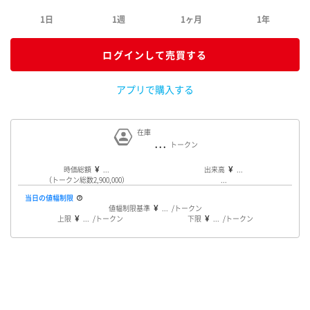
1日
1週
1ヶ月
1年
ログインして売買する
アプリで購入する
在庫
...
時価総額
...
出来高
...
（トークン総数2,900,000）
...
当日の値幅制限
値幅制限基準
...
上限
...
下限
...