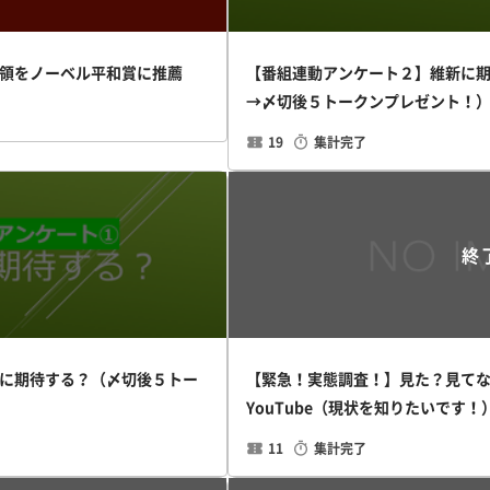
領をノーベル平和賞に推薦
【番組連動アンケート２】維新に期待
→〆切後５トークンプレゼント！
19
集計完了
終
に期待する？（〆切後５トー
【緊急！実態調査！】見た？見てない
YouTube（現状を知りたいです！
11
集計完了