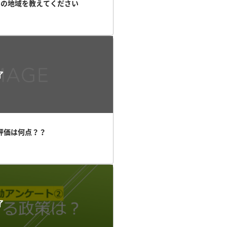
いの地域を教えてください
了
の評価は何点？？
了