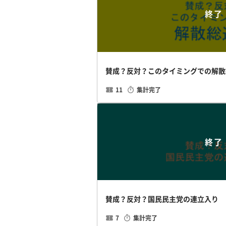
終了
賛成？反対？このタイミングでの解散
11
集計完了
終了
賛成？反対？国民民主党の連立入り
7
集計完了