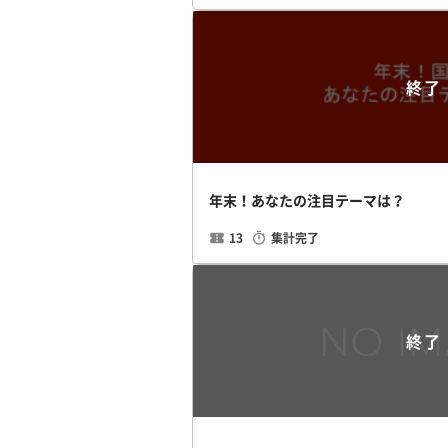
終了
年末！あなたの注目テーマは？
13
集計完了
終了