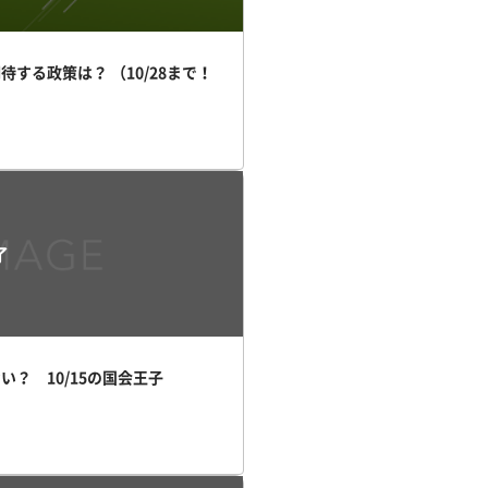
する政策は？ （10/28まで！
）
了
？ 10/15の国会王子
）