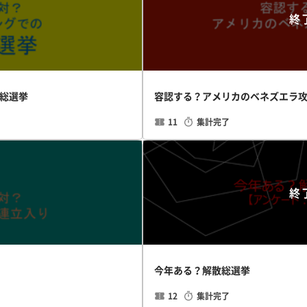
終
総選挙
容認する？アメリカのベネズエラ
11
集計完了
終
今年ある？解散総選挙
12
集計完了