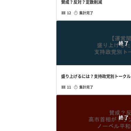
賛成？反対？定数削減
12
集計完了
終了
盛り上げるには？支持政党別トークル
11
集計完了
終了