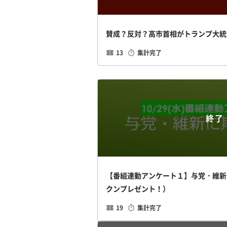
賛成？反対？高市首相がトランプ大統
13
集計完了
終了
【番組連動アンケート１】与党・維新
クンプレゼント！）
19
集計完了