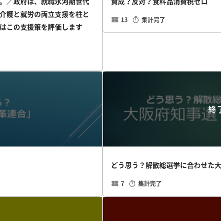
。／政府は、就職氷河期世代
賛成？反対？食料品消費税ゼロ
介護と就労の両立支援を柱と
13
集計完了
はこの支援策を評価します
終
どう思う？解散総選挙に合わせた
7
集計完了