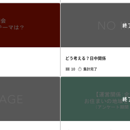
終
どう考える？日中関係
10
集計完了
終