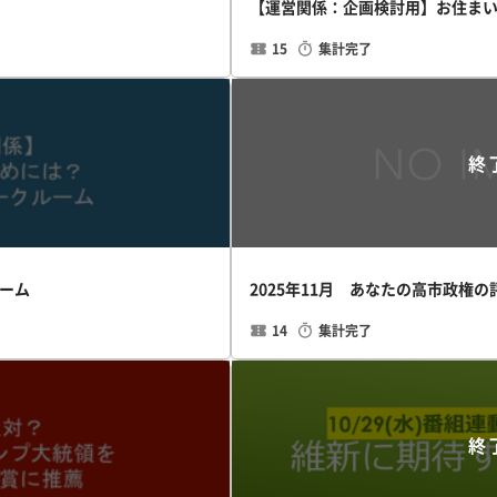
【運営関係：企画検討用】お住ま
15
集計完了
終
ーム
2025年11月 あなたの高市政権
14
集計完了
終