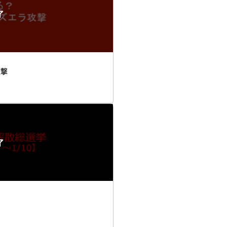
了
攻撃
了