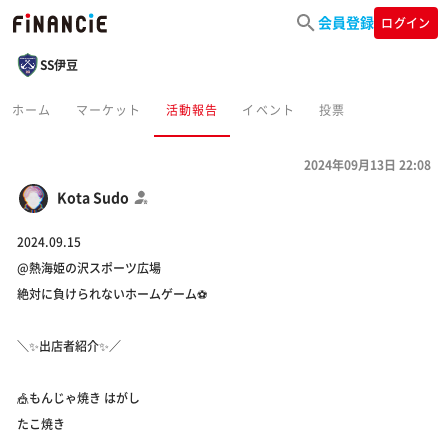
会員登録
ログイン
SS伊豆
ホーム
マーケット
活動報告
イベント
投票
2024年09月13日 22:08
Kota Sudo
2024.09.15
@熱海姫の沢スポーツ広場
絶対に負けられないホームゲーム⚽️
＼✨出店者紹介✨／
🎪もんじゃ焼き はがし
たこ焼き