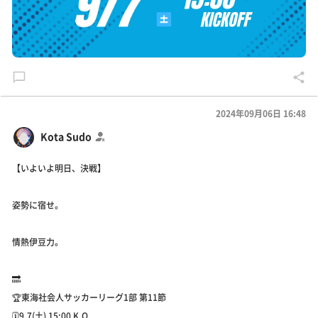
2024年09月06日 16:48
Kota Sudo
【いよいよ明日、決戦】
姿勢に宿せ。
情熱伊豆力。
🔜
🏆東海社会人サッカーリーグ1部 第11節
🗓️9.7(土) 15:00 K.O.