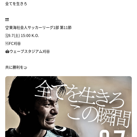
全てを生きろ
🔜
🏆東海社会人サッカーリーグ1部 第11節
🗓️9.7(土) 15:00 K.O.
🆚FC刈谷
🏟️ウェーブスタジアム刈谷
共に勝利を🤝