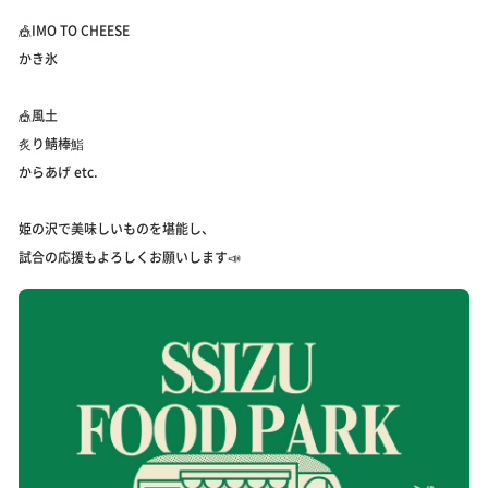
🎪IMO TO CHEESE
かき氷
🎪風土
炙り鯖棒鮨
からあげ etc.
姫の沢で美味しいものを堪能し、
試合の応援もよろしくお願いします📣