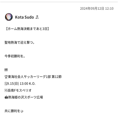
2024年09月12日 12:10
Kota Sudo
【ホーム熱海決戦まであと3日】
聖地熱海で迎え撃つ。
今季初勝利を。
🔜
🏆東海社会人サッカーリーグ1部 第12節
🗓️9.15(日) 13:00 K.O.
🆚岳南Fモスペリオ
🏟️熱海姫の沢スポーツ広場
共に勝利を🤝