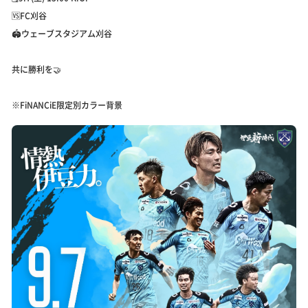
🆚FC刈谷
🏟️ウェーブスタジアム刈谷
共に勝利を🤝
※FiNANCiE限定別カラー背景