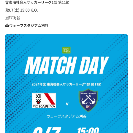
🏆東海社会人サッカーリーグ1部 第11節
🗓️9.7(土) 15:00 K.O.
🆚FC刈谷
🏟️ウェーブスタジアム刈谷