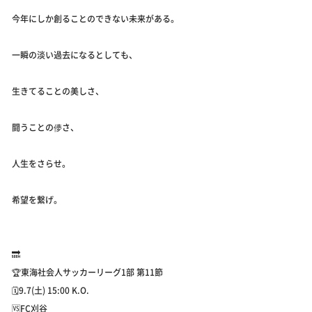
今年にしか創ることのできない未来がある。
一瞬の淡い過去になるとしても、
生きてることの美しさ、
闘うことの儚さ、
人生をさらせ。
希望を繋げ。
🔜
🏆東海社会人サッカーリーグ1部 第11節
🗓️9.7(土) 15:00 K.O.
🆚FC刈谷