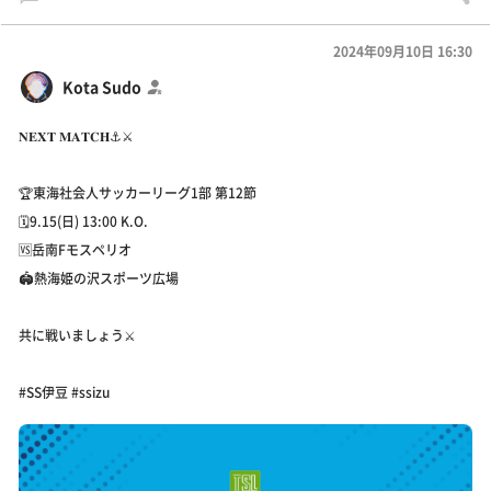
2024年09月10日 16:30
Kota Sudo
𝐍𝐄𝐗𝐓 𝐌𝐀𝐓𝐂𝐇⚓️⚔️
🏆東海社会人サッカーリーグ1部 第12節
🗓️9.15(日) 13:00 K.O.
🆚岳南Fモスペリオ
🏟️熱海姫の沢スポーツ広場
共に戦いましょう⚔️
#SS伊豆 #ssizu