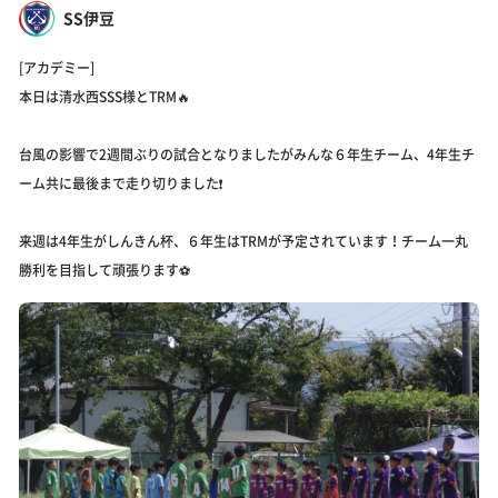
SS伊豆
[アカデミー]
本日は清水西SSS様とTRM🔥
台風の影響で2週間ぶりの試合となりましたがみんな６年生チーム、4年生チ
ーム共に最後まで走り切りました❗️
来週は4年生がしんきん杯、６年生はTRMが予定されています！チーム一丸
勝利を目指して頑張ります⚽️