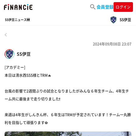
会員登録
ログイン
SS伊豆
SS伊豆ニュース🆕
戻る
2024年09月08日 23:07
SS伊豆
[アカデミー]
本日は清水西SSS様とTRM🔥
台風の影響で2週間ぶりの試合となりましたがみんな６年生チーム、4年生チ
ーム共に最後まで走り切りました❗️
来週は4年生がしんきん杯、６年生はTRMが予定されています！チーム一丸勝
利を目指して頑張ります⚽️