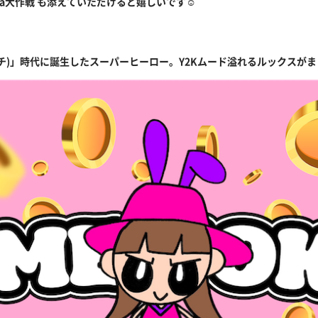
ana大作戦 も添えていただけると嬉しいです☺️
ノチ)」時代に誕生したスーパーヒーロー。Y2Kムード溢れるルックスが