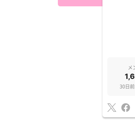
メ
1,
30日前