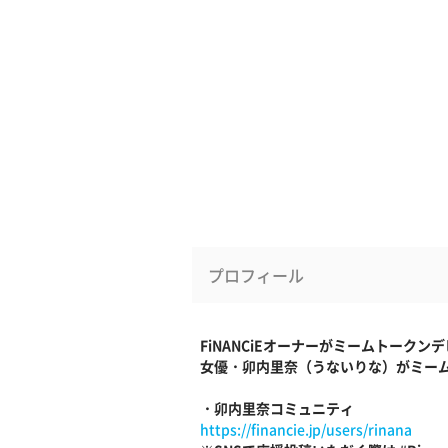
プロフィール
FiNANCiEオーナーがミームトークン
女優・卯内里奈（うないりな）がミームト
・卯内里奈コミュニティ
https://financie.jp/users/rinana