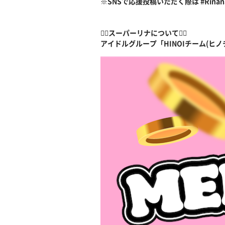
※SNSで応援投稿いただく際は #Rin
🦸‍♀️スーパーリナについて🦸‍♀️
アイドルグループ「HINOIチーム(ヒ