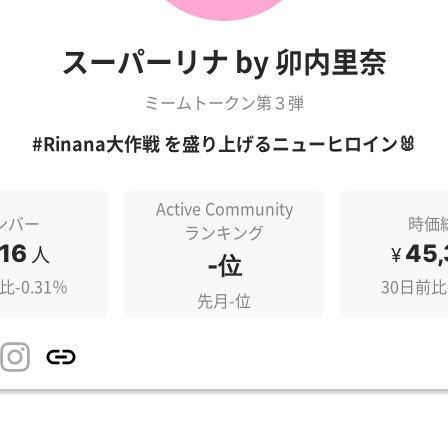
スーパーリナ by 卯内里奈
ミームトークン第３弾
#Rinana大作戦 を盛り上げるニューヒロイン🐰
Active Community
ンバー
時価
ランキング
616
45,
人
¥
-位
比-0.31％
30日前比-
先月-位