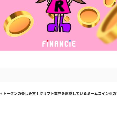
ニティトークンの楽しみ方！クリプト業界を席巻しているミームコイン※の世