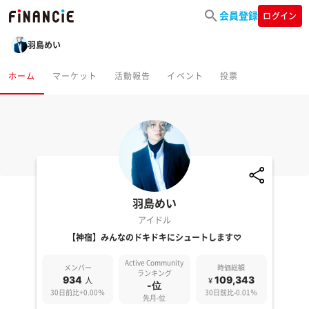
会員登録
ログイン
羽島めい
ホーム
マーケット
活動報告
イベント
投票
羽島めい
アイドル
【神宿】みんなのドキドキにシュートします♡
Active Community
メンバー
時価総額
ランキング
934
109,343
人
¥
-位
30日前比+0.00％
30日前比-0.01％
先月-位