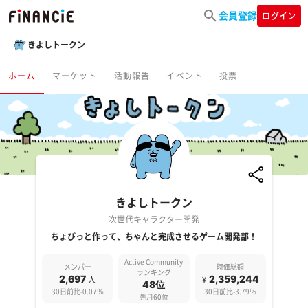
会員登録
ログイン
きよしトークン
ホーム
マーケット
活動報告
イベント
投票
きよしトークン
次世代キャラクター開発
ちょびっと作って、ちゃんと完成させるゲーム開発部！
Active Community
メンバー
時価総額
ランキング
2,697
2,359,244
人
¥
48位
30日前比-0.07％
30日前比-3.79％
先月60位