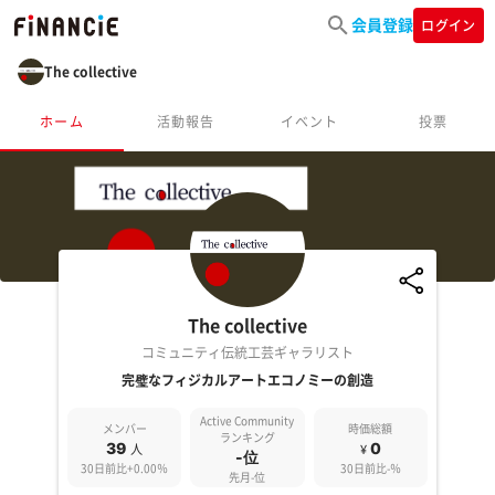
会員登録
ログイン
The collective
ホーム
活動報告
イベント
投票
The collective
コミュニティ伝統工芸ギャラリスト
完璧なフィジカルアートエコノミーの創造
Active Community
メンバー
時価総額
ランキング
39
0
人
¥
-位
30日前比+0.00％
30日前比-％
先月-位