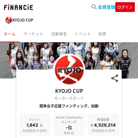
会員登録
ログイン
KYOJO CUP
ホーム
マーケット
活動報告
イベント
投票
KYOJO CUP
モータースポーツ
競争女子応援ファンディング、始動
Active Community
メンバー
時価総額
ランキング
1,842
4,529,214
人
¥
-位
30日前比+0.00％
30日前比-0.05％
先月-位