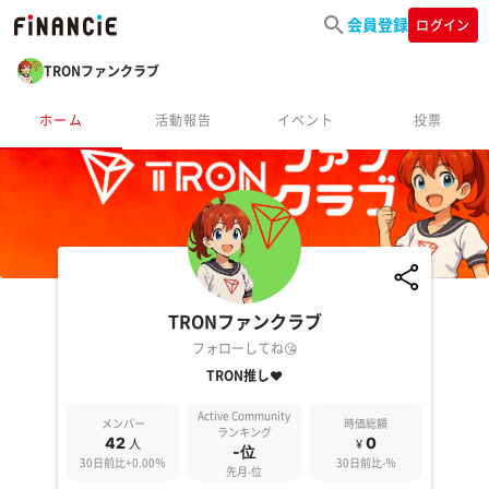
会員登録
ログイン
TRONファンクラブ
ホーム
活動報告
イベント
投票
TRONファンクラブ
フォローしてね😘
TRON推し❤️
Active Community
メンバー
時価総額
ランキング
42
0
人
¥
-位
30日前比+0.00％
30日前比-％
先月-位