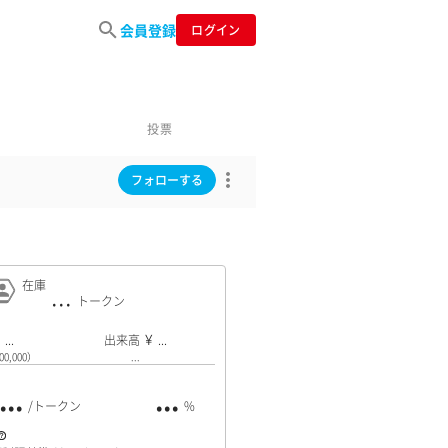
会員登録
ログイン
投票
フォローする
在庫
...
...
出来高
...
0,000）
...
...
...