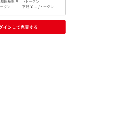
幅制限基準
...
下限
...
グインして売買する