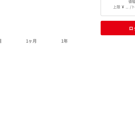
値
上限
...
ロ
週
1ヶ月
1年