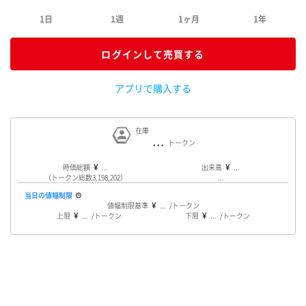
1日
1週
1ヶ月
1年
ログインして売買する
アプリで購入する
在庫
...
時価総額
...
出来高
...
（トークン総数3,198,202）
...
当日の値幅制限
値幅制限基準
...
上限
...
下限
...