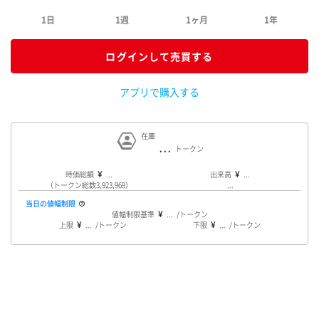
1日
1週
1ヶ月
1年
ログインして売買する
アプリで購入する
在庫
...
時価総額
...
出来高
...
（トークン総数3,923,969）
...
当日の値幅制限
値幅制限基準
...
上限
...
下限
...