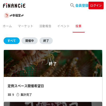
会員登録
ログイン
🦐幸福堂🦐
ホーム
マーケット
活動報告
イベント
投票
すべて
開催中
終了
終了
定例スペース開催希望日
9
集計完了