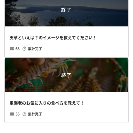
終了
天草といえば？のイメージを教えてください！
68
集計完了
終了
車海老のお気に入りの食べ方を教えて！
36
集計完了