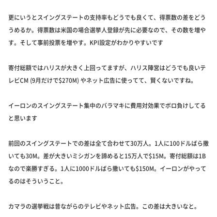
更にいうとスイングステートの支持率もどうでも良くて、得票数の差をどう
うめるか。得票数は米国の場合選挙人登録が先に必要なので、その数を増や
す。そして事前投票を増やす。KPI設定がわかりやすいです
寄付総額ではハリスが大きく上回ってますが、ハリス陣営はどうでも良いテ
レビCM (9月だけで$270M) やネット広告に使ってて、賢くないですね。
イーロンのスイングステート集中のバラマキに費用対効果でボロ負けしてる
と思います
前回のスイングステートでの差は全て合わせて30万人。1人に100ドルばら撒
いても30M。差が大きいミシガンを諦めると15万人で$15M。寄付総額は1B
なので楽勝すぎる。1人に1000ドルばら撒いても$150M。イーロンがやって
るのはそういうこと。
カマラの選挙戦は昔ながらのテレビやネット広告。この差は大きいなと。