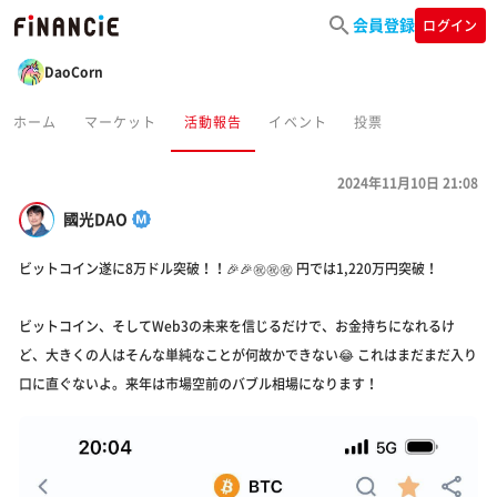
会員登録
ログイン
DaoCorn
ホーム
マーケット
活動報告
イベント
投票
2024年11月10日 21:08
國光DAO
ビットコイン遂に8万ドル突破！！🎉🎉㊗️㊗️㊗️ 円では1,220万円突破！
ビットコイン、そしてWeb3の未来を信じるだけで、お金持ちになれるけ
ど、大きくの人はそんな単純なことが何故かできない😂 これはまだまだ入り
口に直ぐないよ。来年は市場空前のバブル相場になります！