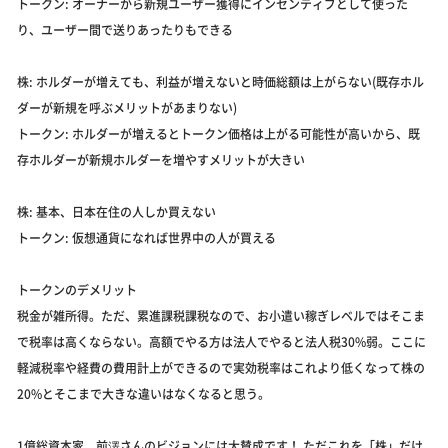
トークン: オーナーから新規ユーザー獲得にインセンティブとして使った
り、ユーザー間で送りあったりもできる
株: ホルダーが増えても、利益が増えないと時価総額は上がらない(既存ホル
ダーが新規を呼ぶメリットがあまりない)
トークン: ホルダーが増えるとトークン価格は上がる可能性が高いから、既
存ホルダーが新規ホルダーを増やすメリットが大きい
株: 基本、日本在住の人しか買えない
トークン: 仮想通貨になれば世界中の人が買える
トークンのデメリット
税金が雑所得。ただ、累進課税課税なので、お小遣い稼ぎレベルではそこま
で税率は高くならない。高額でやる方は法人でやると法人税30%弱。ここに
軽減税率や経費の費用計上ができるので実効税率はこれより低くなって株の
20%とそこまで大きな違いはなくなると思う。
1億総資本家、前澤さんのビジョンには大賛成です！ ただこれを「株」だけ