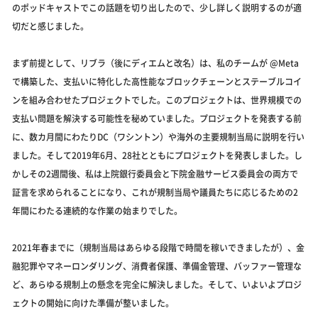
のポッドキャストでこの話題を切り出したので、少し詳しく説明するのが適
切だと感じました。
まず前提として、リブラ（後にディエムと改名）は、私のチームが @Meta
で構築した、支払いに特化した高性能なブロックチェーンとステーブルコイ
ンを組み合わせたプロジェクトでした。このプロジェクトは、世界規模での
支払い問題を解決する可能性を秘めていました。プロジェクトを発表する前
に、数カ月間にわたりDC（ワシントン）や海外の主要規制当局に説明を行い
ました。そして2019年6月、28社とともにプロジェクトを発表しました。し
かしその2週間後、私は上院銀行委員会と下院金融サービス委員会の両方で
証言を求められることになり、これが規制当局や議員たちに応じるための2
年間にわたる連続的な作業の始まりでした。
2021年春までに（規制当局はあらゆる段階で時間を稼いできましたが）、金
融犯罪やマネーロンダリング、消費者保護、準備金管理、バッファー管理な
ど、あらゆる規制上の懸念を完全に解決しました。そして、いよいよプロジ
ェクトの開始に向けた準備が整いました。