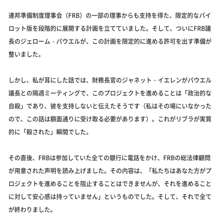
連邦準備制度理事会（FRB）の一部の理事からも支持を得た、限定的なパイ
ロット版を段階的に展開する計画を立てていました。そして、ついにFRB議
長のジェローム・パウエルが、この計画を限定的に進める許可を出す準備が
整いました。
しかし、私が耳にした話では、財務長官のジャネット・イエレンがパウエル
議長との隔週ミーティングで、このプロジェクトを進めることは「政治的な
自殺」であり、彼を支持しないと伝えたそうです（私はその場にいなかった
ので、この話は額面通りに受け取る必要があります）。これがリブラが実質
的に「殺された」瞬間でした。
その直後、FRBは参加していた全ての銀行に電話をかけ、FRBの総法律顧問
が用意された声明を読み上げました。その内容は、「私たちはあなた方がプ
ロジェクトを進めることを阻止することはできませんが、それを進めること
に対して安心感は持っていません」というものでした。そして、それで全て
が終わりました。