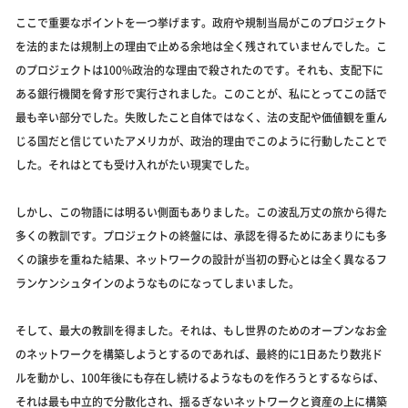
ここで重要なポイントを一つ挙げます。政府や規制当局がこのプロジェクト
を法的または規制上の理由で止める余地は全く残されていませんでした。こ
のプロジェクトは100%政治的な理由で殺されたのです。それも、支配下に
ある銀行機関を脅す形で実行されました。このことが、私にとってこの話で
最も辛い部分でした。失敗したこと自体ではなく、法の支配や価値観を重ん
じる国だと信じていたアメリカが、政治的理由でこのように行動したことで
した。それはとても受け入れがたい現実でした。
しかし、この物語には明るい側面もありました。この波乱万丈の旅から得た
多くの教訓です。プロジェクトの終盤には、承認を得るためにあまりにも多
くの譲歩を重ねた結果、ネットワークの設計が当初の野心とは全く異なるフ
ランケンシュタインのようなものになってしまいました。
そして、最大の教訓を得ました。それは、もし世界のためのオープンなお金
のネットワークを構築しようとするのであれば、最終的に1日あたり数兆ド
ルを動かし、100年後にも存在し続けるようなものを作ろうとするならば、
それは最も中立的で分散化され、揺るぎないネットワークと資産の上に構築