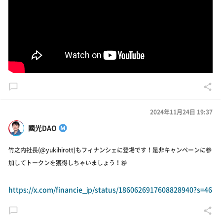
2024年11月24日 19:37
國光DAO
竹之内社長(@yukihirott)もフィナンシェに登場です！是非キャンペーンに参
加してトークンを獲得しちゃいましょう！🉐
https://x.com/financie_jp/status/1860626917608828940?s=46