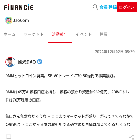
会員登録
ログイン
DaoCorn
ホーム
マーケット
活動報告
イベント
投票
2024年12月02日 08:39
國光DAO
DMMビットコイン廃業。SBIVCトレードに30-50億円で事業譲渡。
DMMは45万の顧客口座を持ち、顧客の預かり資産は962億円。SBIVCトレー
ドは70万程度の口座。
亀山さん無念なだろうな… ここまでマーケットが盛り上がってきてるなかで
の撤退は… ここから日本の取引所でM&A含めた再編は増えてくるだろうな