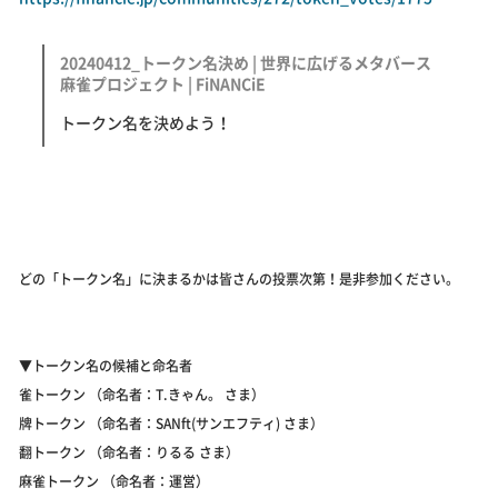
20240412_トークン名決め | 世界に広げるメタバース
麻雀プロジェクト | FiNANCiE
トークン名を決めよう！
どの「トークン名」に決まるかは皆さんの投票次第！是非参加ください。
▼トークン名の候補と命名者
雀トークン （命名者：T.きゃん。 さま）
牌トークン （命名者：SANft(サンエフティ) さま）
翻トークン （命名者：りるる さま）
麻雀トークン （命名者：運営）