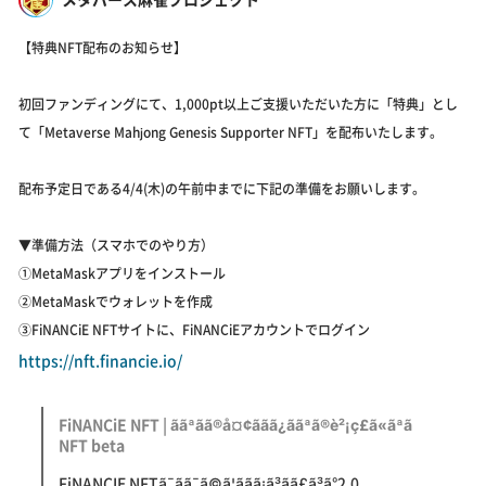
【特典NFT配布のお知らせ】
初回ファンディングにて、1,000pt以上ご支援いただいた方に「特典」とし
て「Metaverse Mahjong Genesis Supporter NFT」を配布いたします。
配布予定日である4/4(木)の午前中までに下記の準備をお願いします。
▼準備方法（スマホでのやり方）
①MetaMaskアプリをインストール
②MetaMaskでウォレットを作成
③FiNANCiE NFTサイトに、FiNANCiEアカウントでログイン
https://nft.financie.io/
FiNANCiE NFT | ããªãã®å¤¢ããã¿ããªã®è²¡ç£ã«ãªã
NFT beta
FiNANCIE NFTã¯ãã¯ã©ã¦ããã¡ã³ãã£ã³ã°2.0