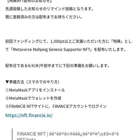
【特典NFT配布のお知らせ】
先週投稿したお知らせのリマインド投稿となります。
既に登録済みの方は配布までお待ちください。
初回ファンディングにて、1,000pt以上ご支援いただいた方に「特典」とし
て「Metaverse Mahjong Genesis Supporter NFT」を配布いたします。
配布日である4/4(木)午前中までに下記の準備をお願いします。
▼準備方法（スマホでのやり方）
①MetaMaskアプリをインストール
②MetaMaskでウォレットを作成
③FiNANCiE NFTサイトに、FiNANCiEアカウントでログイン
https://nft.financie.io/
FiNANCiE NFT | ããªãã®å¤¢ããã¿ããªã®è²¡ç£ã«ãªã
NFT beta