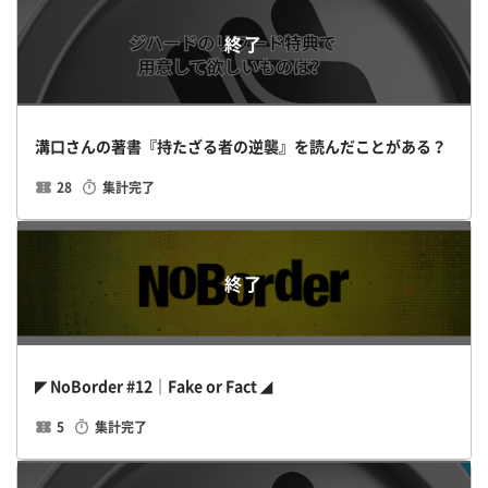
終了
溝口さんの著書『持たざる者の逆襲』を読んだことがある？
28
集計完了
終了
◤ NoBorder #12｜Fake or Fact ◢
5
集計完了