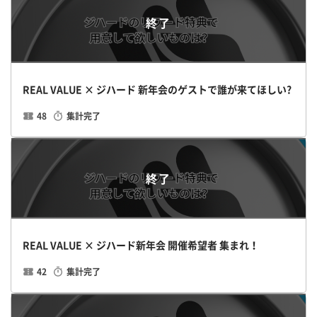
終了
REAL VALUE × ジハード 新年会のゲストで誰が来てほしい?
48
集計完了
終了
REAL VALUE × ジハード新年会 開催希望者 集まれ！
42
集計完了