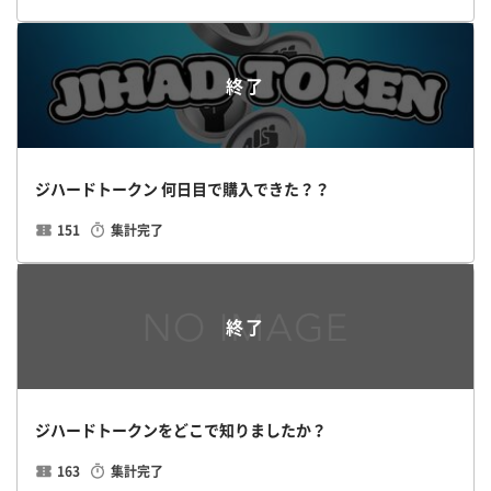
終了
ジハードトークン 何日目で購入できた？？
151
集計完了
終了
ジハードトークンをどこで知りましたか？
163
集計完了