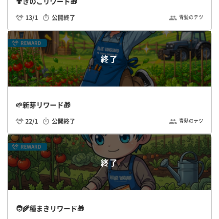
🍄きのこリワード🎁
13/1
公開終了
青髪のテツ
REWARD
終了
🌱新芽リワード🎁
22/1
公開終了
青髪のテツ
REWARD
終了
🧑‍🌾種まきリワード🎁