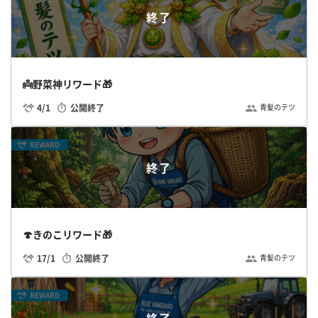
終了
👼野菜神リワード🎁
4/1
公開終了
青髪のテツ
REWARD
終了
🍄きのこリワード🎁
17/1
公開終了
青髪のテツ
REWARD