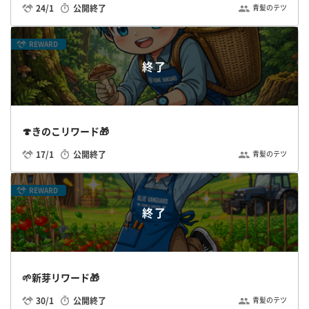
24/1
公開終了
青髪のテツ
REWARD
終了
🍄きのこリワード🎁
17/1
公開終了
青髪のテツ
REWARD
終了
🌱新芽リワード🎁
30/1
公開終了
青髪のテツ