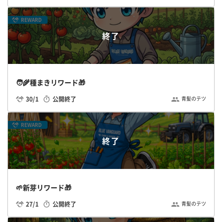
REWARD
終了
🧑‍🌾種まきリワード🎁
30/1
公開終了
青髪のテツ
REWARD
終了
🌱新芽リワード🎁
27/1
公開終了
青髪のテツ