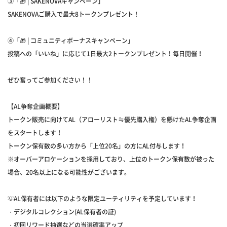
③「🎁 | SAKENOVAキャンペーン」
SAKENOVAご購入で最大8トークンプレゼント！
④「🎁 | コミュニティボーナスキャンペーン」
投稿への「いいね」に応じて1日最大2トークンプレゼント！毎日開催！
ぜひ奮ってご参加ください！！
【AL争奪企画概要】
トークン販売に向けてAL（アローリスト≒優先購入権）を懸けたAL争奪企画
をスタートします！
トークン保有数の多い方から「上位20名」の方にAL付与します！
※オーバーアロケーションを採用しており、上位のトークン保有数が被った
場合、20名以上になる可能性がございます。
💡AL保有者には以下のような限定ユーティリティを予定しています！
・デジタルコレクション(AL保有者の証)
・初回リワード抽選などの当選確率アップ