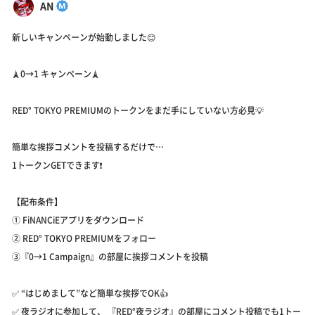
AN
新しいキャンペーンが始動しました😊
🗼0→1 キャンペーン🗼
RED° TOKYO PREMIUMのトークンをまだ手にしていない方必見💡
簡単な挨拶コメントを投稿するだけで…
1トークンGETできます❗️
【配布条件】
① FiNANCiEアプリをダウンロード
② RED° TOKYO PREMIUMをフォロー
③『0→1 Campaign』の部屋に挨拶コメントを投稿
✅ “はじめまして”など簡単な挨拶でOK👍
✅ 夜ラジオに参加して、 『RED°夜ラジオ』の部屋にコメント投稿でも1トー