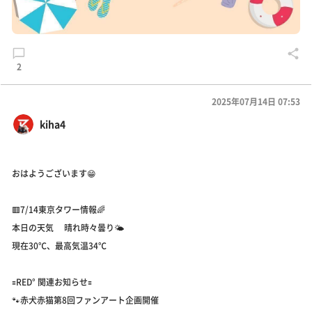
2
2025年07月14日 07:53
kiha4
おはようございます😁
🟥7/14東京タワー情報🌈
本日の天気 晴れ時々曇り🌤️
現在30℃、最高気温34℃
🟰RED° 関連お知らせ🟰
🐾赤犬赤猫第8回ファンアート企画開催