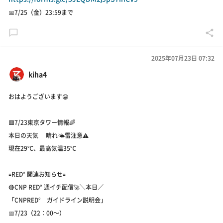
📅7/25（金）23:59まで
2025年07月23日 07:32
kiha4
おはようございます😁
🟥7/23東京タワー情報🌈
本日の天気 晴れ🌤️雷注意⚠️
現在29℃、最高気温35℃
🟰RED° 関連お知らせ🟰
🔴CNP RED° 週イチ配信🚀＼本日／
「CNPRED° ガイドライン説明会」
📅7/23（22：00～）