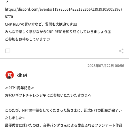
📍
https://discord.com/events/1197855614232182856/139393050053967
8770
CNP RED°の買い方など、質問も大歓迎です🙆‍♀️
みんなで楽しく学びながらCNP RED°を知り尽くしていきましょう👏
ご参加をお待ちしています😊
2025年07月22日 06:56
kiha4
🎉RTP1周年記念🎉
お祝いギフトチャレンジ💝にご参加いただいた皆さまへ
このたび、NFTの申請をしてくださった皆さまに、記念NFTの配布が完了い
たしました✨
最優秀賞に輝いたのは、音夢パンダさんによる愛あふれるファンアート作品