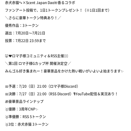
赤犬赤猫🐾×Scent Japan Dao🌺香るコラボ
ファンアート投稿で、1日1トークンプレゼント！（※1日1回まで）
＼さらに豪華トークン特典あり！／
優秀作品：3トークン
選出：7月20日〜7月21日
投票：7月22日 23:59まで
🐷❤️ロマ子様コミュニティ＆RSS主催🏌️‍♀️
＼第1回 ロマ子様Gカップ杯 開催決定🏆／
みんゴル好き集まれー！豪華景品をかけた熱い戦いがいよいよ始まります✨
📅予選：7/20（日）21:00（ロマ子様Discord）
📅決勝：7/27（日）21:00（RSS Discord）🎙️YouTube配信＆実況あり！
🎁豪華景品ラインナップ
🥇優勝：3周年CNP✨
🥈準優勝：RSS 5トークン
🥉3位：赤犬赤猫 3トークン