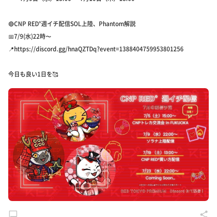
🔴CNP RED°週イチ配信SOL上陸、Phantom解説
📅7/9(水)22時〜
📍https://discord.gg/hnaQZTDq?event=1388404759953801256
今日も良い1日を🥰