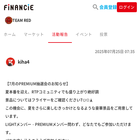
会員登録
ログイン
TEAM RED
ホーム
マーケット
活動報告
イベント
投票
2025年07月25日 07:35
kiha4
【7月のPREMIUM抽選会のお知らせ】
夏本番を迎え、RTPコミュニティでも盛り上がり絶好調
景品についてはフライヤーをご確認くださいT👕⚾️🗼
この機会に、夏をさらに楽しむきっかけとなるような豪華景品をご用意して
います。
LIGHTメンバー・PREMIUMメンバー問わず、どなたでもご参加いただけま
す。