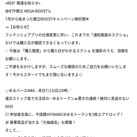
🟰RED° 関連お知らせ🟰
🔴RTP積立 MEGA-BOOST🚀
7月から始まった積立BOOSTキャンペーン絶好調🌟
📣【お知らせ】
フィナンシェアプリの仕様変更に伴い、これまでの「通知画面のスクショ」
だけでは購入日が確認できなくなっています。
✅ 今後は 「購入履歴」から購入日がわかるスクショ を撮影のうえ、投稿を
お願いします。
ご不便をおかけしますが、スムーズな確認のためご協力をお願いいたしま
す！今からスタートでもまだ間に合いますよ💨
🍊ゆるバースAMA＼本日7/13(日)20時／
連日ストップ高で大注目の✨ゆるトークン🔥驚きの連続！絶対に見逃せない
60分
💥 参加者全員に、今話題のFiNANCiEゆるトークンを3枚エアドロップ！
🎁 豪華賞品が当たる「大抽選会」も開催！
そして...