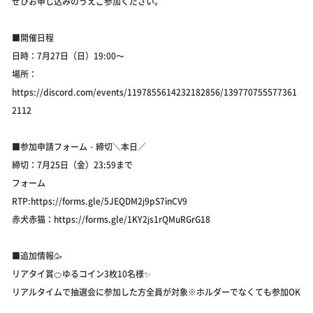
ぜひお申し込みのうえご参加ください。
■開催日程
日時：7月27日（日）19:00〜
場所：
https://discord.com/events/1197855614232182856/139770755577361
2112
■参加申請フォーム・締切＼本日／
締切：7月25日（金）23:59まで
フォーム
RTP:https://forms.gle/5JEQDM2j9pS7inCV9
赤犬赤猫：https://forms.gle/1KY2js1rQMuRGrG18
■追加情報🥳
リアタイ賞🍊ゆるコイン3枚10名様✨
リアルタイムで抽選会に参加した方全員が対象※ホルダーでなくても参加OK