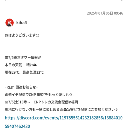
2025年07月05日 09:46
kiha4
おはようございます😊
🟥7/5東京タワー情報🌈
本日の天気 晴れ🌥️
現在29℃、最高気温32℃
🟰RED° 関連お知らせ🟰
🔴週イチ配信でCNP RED°をもっと楽しもう！
📅7/5(土)15時〜 CNPトレカ交流会配信in福岡
現地に行けない方も一緒に楽しめる😺👻🐍🐼ぜひ配信にご参加ください♪
https://discord.com/events/1197855614232182856/13884010
59407462430