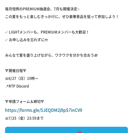
毎月恒例のPREMIUM抽選会、7月も開催決定✨
この夏をもっと楽しむきっかけに、ぜひ豪華景品を狙って参加しよう！
✅ LIGHTメンバーも、PREMIUMメンバーも大歓迎！
✅ お申し込みを忘れずに🤲
みんなで夏を盛り上げながら、ワクワクを分かち合おう🎁
🔻開催日程🔻
📅6/27（日）19時〜
📍RTP Discord
🔻申請フォーム＆締切🔻
https://forms.gle/5JEQDM2j9pS7inCV9
📅7/25（金）23:59まで