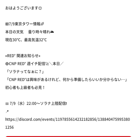
おはようございます😊
🟥7/9東京タワー情報🌈
本日の天気 曇り時々晴れ🌥️
現在30℃、最高気温32℃
🟰RED° 関連お知らせ🟰
🔴CNP RED° 週イチ配信🚀＼本日／
「ソラナってなぁに？」
「CNP RED°は興味があるけれど、何から準備したらいいか分からない…」
初心者も上級者も必見！
📅 7/9（水）22:00～ソラナ上陸配信❗️
📍
https://discord.com/events/1197855614232182856/138840475995380
1256