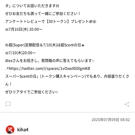
タ」についてお話いただきます🧸
ぜひお友だちも誘って一緒にご参加ください！
アンケート＋レビューで【30トークン】プレゼント🎁🤩
📅7月10日(木) 20:00〜
🌺超(Super)定期配信＆7/10(木)は超Scentの日🔥
📅7/10(木)20:00〜
Alexさんをお招きし、質問箱の声に答えてもらいます✨
📍https://twitter.com/i/spaces/1vOxwXEDlgmKB
スーパーScentの日」(トークン購入キャンペーン)でもあり、内容盛りだくさ
ん！
ぜひリアタイでご参加ください⚡️
2025年07月09日 08:02
kiha4