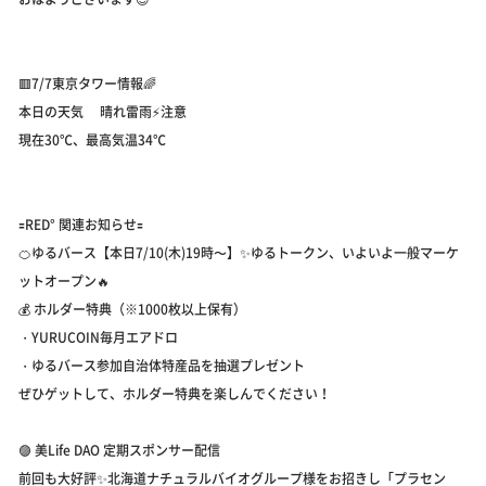
🟥7/7東京タワー情報🌈
本日の天気 晴れ雷雨⚡️注意
現在30℃、最高気温34℃
🟰RED° 関連お知らせ🟰
🍊ゆるバース【本日7/10(木)19時〜】✨ゆるトークン、いよいよ一般マーケ
ットオープン🔥
💰 ホルダー特典（※1000枚以上保有）
・YURUCOIN毎月エアドロ
・ゆるバース参加自治体特産品を抽選プレゼント
ぜひゲットして、ホルダー特典を楽しんでください！
🟣 美Life DAO 定期スポンサー配信
前回も大好評✨北海道ナチュラルバイオグループ様をお招きし「プラセン