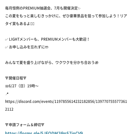
毎月恒例のPREMIUM抽選会、7月も開催決定✨
この夏をもっと楽しむきっかけに、ぜひ豪華景品を狙って参加しよう！リア
タイ賞もあるよ🙆‍♀️
✅ LIGHTメンバーも、PREMIUMメンバーも大歓迎！
✅ お申し込みを忘れずに🤲
みんなで夏を盛り上げながら、ワクワクを分かち合おう🎁
🔻開催日程🔻
📅6/27（日）19時〜
📍
https://discord.com/events/1197855614232182856/139770755577361
2112
🔻申請フォーム＆締切🔻
https://forms.gle/5JEQDM2j9pS7inCV9