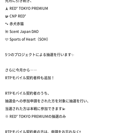
先月に引き続き、
🗼 RED° TOKYO PREMIUM
🧩 CNP RED°
🐾 赤犬赤猫
🌺 Scent Japan DAO
🩷 Sports of Heart（SOH）
5つのプロジェクトによる抽選を行います✨
さらに今月から――
RTPモバイル契約者枠も追加！
RTPモバイル契約者のうち、
抽選会への参加申請をされた方を対象に抽選を行い、
当選された方は本戦に参加できます💫
※ RED° TOKYO PREMIUMの抽選のみ
RTPモバイル契約者の方は、申請をお忘れなく❗️