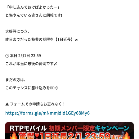
「申し込んでおけばよかった…」
と悔やんでいる皆さんに朗報です❗️
大好評につき、
昨日までだった特典の期限を【1日延長】🔥
🕒 本日 2月1日 23:59
これが本当に最後の締切です〆
まだの方は、
このチャンスに駆け込みを🏃‍♂️💨
⚠️ フォームでの申請もお忘れなく！
https://forms.gle/mNmmjdid1GEy68My6