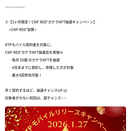
⸻⸻
④【3ヶ月限定！CNP RED°カケラNFT抽選キャンペーン】
⭐️CNP RED°協賛⭐️
RTPモバイル契約者を対象に、
CNP RED°カケラNFT抽選会を実施🎯
・毎月 50個 のカケラNFTを抽選
・4月末までに契約し、申請した方が対象
・最大4回参加可能！
早く契約するほど、抽選チャンスUP 🙌
対象者が少ない初回は、超チャンス✨✨