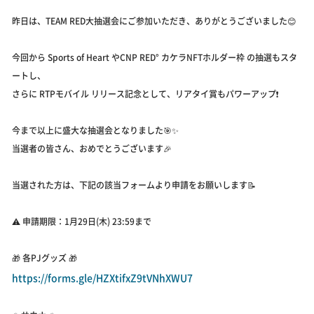
昨日は、TEAM RED大抽選会にご参加いただき、ありがとうございました😊
今回から Sports of Heart やCNP RED° カケラNFTホルダー枠 の抽選もスタ
ートし、
さらに RTPモバイル リリース記念として、リアタイ賞もパワーアップ❗️
今まで以上に盛大な抽選会となりました🎯✨
当選者の皆さん、おめでとうございます🎉
当選された方は、下記の該当フォームより申請をお願いします📝
⚠️ 申請期限：1月29日(木) 23:59まで
🎁 各PJグッズ 🎁
https://forms.gle/HZXtifxZ9tVNhXWU7