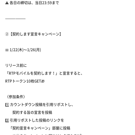
⚠️ 各日の締切は、当日23:59まで
⸻⸻
②【契約します宣言キャンペーン】
📅 1/22(木)〜1/26(月)
リリース前に
「RTPモバイルを契約します！」と宣言すると、
RTPトークン10枚GET🎁
〈参加条件〉
1️⃣ カウントダウン投稿を引用リポストし、
契約する旨の宣言を投稿
2️⃣ 引用リポストした投稿のリンクを
「契約宣言キャンペーン」部屋に投稿