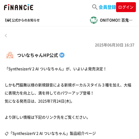
会員登録
ログイン
ONITOMO!! 百鬼夜行情報局
ξ😀ξ 公式からのお知らせ
戻る
2025年06月30日 16:37
ついなちゃんHP公式
「SynthesizerV 2 AI ついなちゃん」が、いよいよ発売決定！
しかも門脇舞以様の新規録音による新規ボーカルスタイル３種を加え、大幅
に表現力を向上し、満を持してのパワーアップ登場！
気になる発売日は、2025年7月24日(木)。
より詳しい情報は下記のリンク先をご覧ください。
📋「SynthesizerV 2 AI ついなちゃん」製品紹介ページ