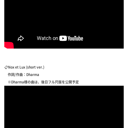
📋Nox et Lux (short ver.)
作詞/作曲：Dharma
※Dharma様の曲は、後日フル尺版を公開予定