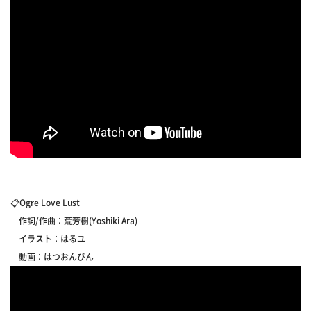
📋Ogre Love Lust
作詞/作曲：荒芳樹(Yoshiki Ara)
イラスト：はるユ
動画：はつおんびん