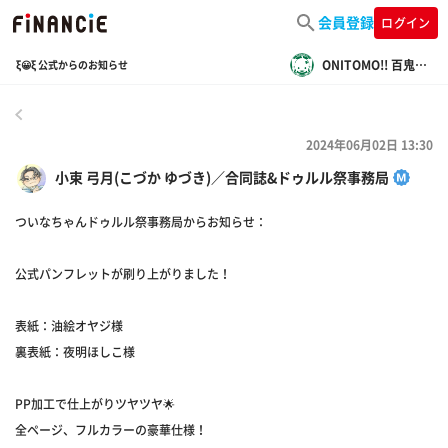
会員登録
ログイン
ONITOMO!! 百鬼夜行情報局
ξ😀ξ 公式からのお知らせ
戻る
2024年06月02日 13:30
小束 弓月(こづか ゆづき)／合同誌&ドゥルル祭事務局
ついなちゃんドゥルル祭事務局からお知らせ：
公式パンフレットが刷り上がりました！
表紙：油絵オヤジ様
裏表紙：夜明ほしこ様
PP加工で仕上がりツヤツヤ🌟
全ページ、フルカラーの豪華仕様！