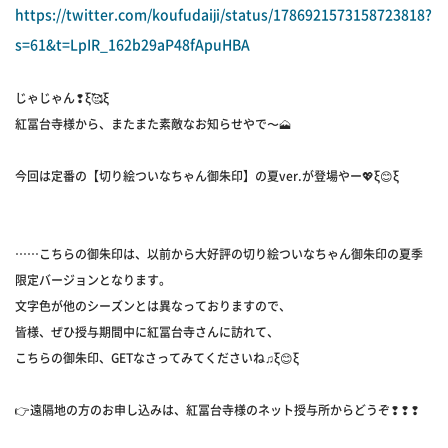
https://twitter.com/koufudaiji/status/1786921573158723818?
s=61&t=LpIR_162b29aP48fApuHBA
じゃじゃん❢ξ🥰ξ
紅冨台寺様から、またまた素敵なお知らせやで〜🗻
今回は定番の【切り絵ついなちゃん御朱印】の夏ver.が登場やー💖ξ😊ξ
……こちらの御朱印は、以前から大好評の切り絵ついなちゃん御朱印の夏季
限定バージョンとなります。
文字色が他のシーズンとは異なっておりますので、
皆様、ぜひ授与期間中に‪紅冨台寺‬さんに訪れて、
こちらの御朱印、GETなさってみてくださいね♫ξ😊ξ
👉遠隔地の方のお申し込みは、‪紅冨台寺‬様のネット授与所からどうぞ❢❢❢