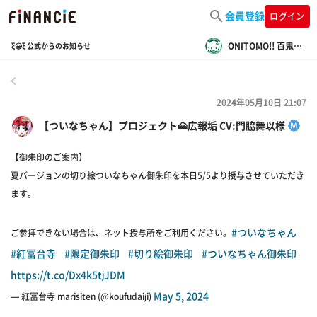
会員登録
ログイン
ONITOMO!! 百鬼夜行情報局
ξ😀ξ 公式からのお知らせ
戻る
2024年05月10日 21:07
【ついなちゃん】プロジェクト🗻広報垢 CV:門脇舞以様
【御朱印のご案内】
夏バージョンの切り絵ついなちゃん御朱印を本日5/5より授与させていただき
ます。
#ついなちゃん
ご参拝できない場合は、ネット授与所をご利用ください。
#紅冨台寺
#限定御朱印
#切り絵御朱印
#ついなちゃん御朱印
https://t.co/Dx4k5tjJDM
May 5, 2024
— 紅冨台寺 marisiten (@koufudaiji)