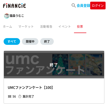
会員登録
ログイン
猫森うむこ
ホーム
マーケット
活動報告
イベント
投票
すべて
開催中
終了
終了
UMCファンアンケート【100】
56
集計完了