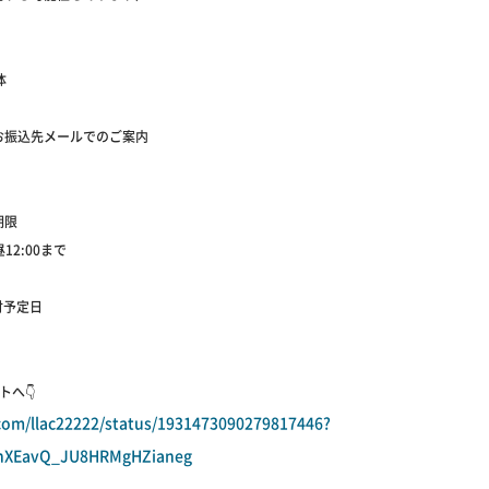
体
お振込先メールでのご案内
期限
お昼12:00まで
送付予定日
トへ👇
.com/llac22222/status/1931473090279817446?
hXEavQ_JU8HRMgHZianeg