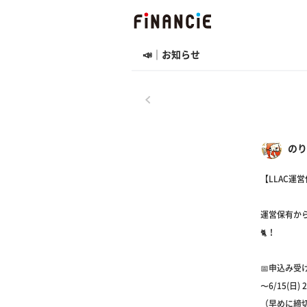
📣｜お知らせ
戻る
のり
【LLAC運
運営保有か
🐈！
📅申込み受
〜6/15(日)
（早めに締