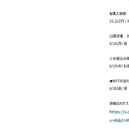
🐈購入価格
22,222円 / 
📨請求書・
6/16(月) 頃
⏰お振込み
6/19(木) 
🕊NFTの
6/20(金) 頃
詳細はXポス
https://x
s=46&t=4