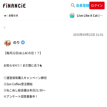
会員登録
ログイン
Live Like A Cat (LLAC)
📣｜お知らせ
戻る
2025年04月22日 21:01
のり
【毎月22日はLLACの日！？】
お知らせ4つ！まだ間に合う🐈
①運営保有購入キャンペーン締切
②Zen Coffee受注開始
③ねこぬし総会議は本日21:30〜
④アンケート回答募集中！