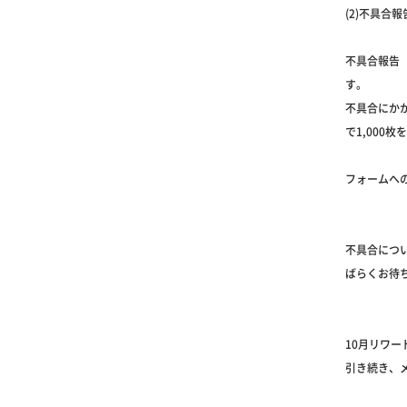
(2)不具合
不具合報告（
す。
不具合にか
で1,000
フォームへ
不具合につ
ばらくお待
10月リワ
引き続き、