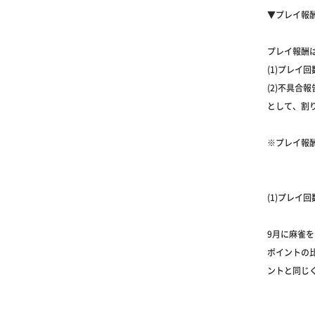
▼プレイ報
プレイ報酬
(1)プレイ回
(2)不具合報
として、割
※プレイ報
(1)プレイ
9月に麻雀
ポイントの
ントと同じく