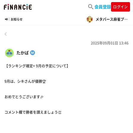
会員登録
ログイン
メタバース麻雀プロジェクト
📢｜お知らせ
戻る
2025年09月01日 13:46
たかば
【ランキング確定+ 9月の予定について】
9月は、シキさんが優勝🏆
おめでとうございます🎉
コメント欄で勝者を讃えましょう👏