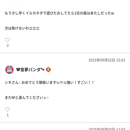
もう少し早くイルカネタで遊びたおしてたら1位の座はあたしだったw
次は負けないわ👏👏👏
3
2025年09月02日 15:01
🐼音夢パンダ🐾
シキさん✨おめでとう御座います🥳🎊㊗️強い！すごい！！
また🐼と遊んでください☺️✨
1
2025年09月03日 12:07