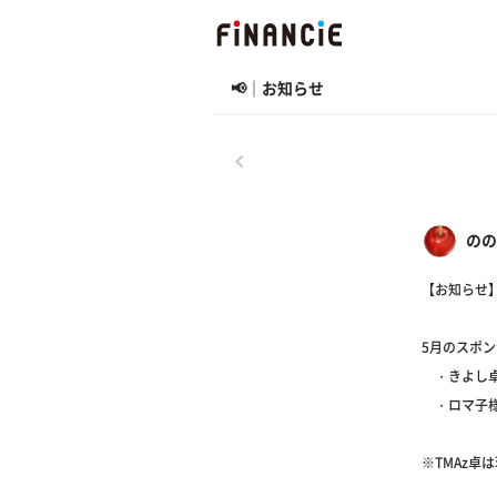
📢｜お知らせ
戻る
のの
【お知らせ
5月のスポ
・きよし
・ロマ子
※TMAz卓