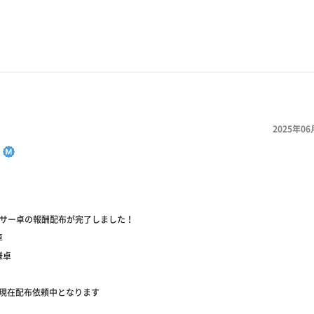
2025年06
】
ンサー卓の報酬配布が完了しました！
卓
様卓
は現在配布依頼中となります