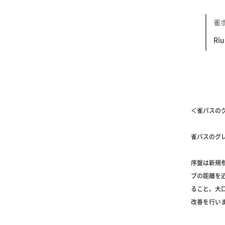
雀ポ
R
＜雀パスの
雀パスのグレ
序盤は新規
プの距離を近
ること、大
改善を行い