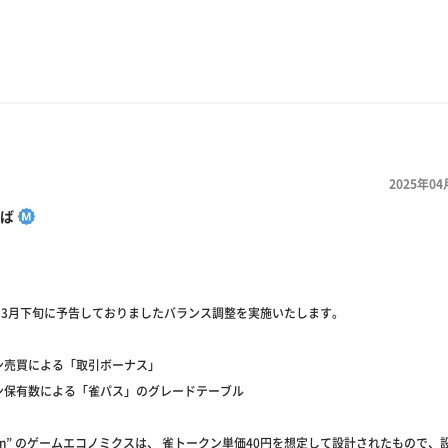
2025年04
ば
】
時、3月下旬に予告しておりましたバランス調整を実施いたします。
ン売買による「取引ボーナス」
ン保有数による「雀パス」のグレードテーブル
 Earn” のゲームエコノミクスは、 雀トークン単価40円を想定して設計されたもので