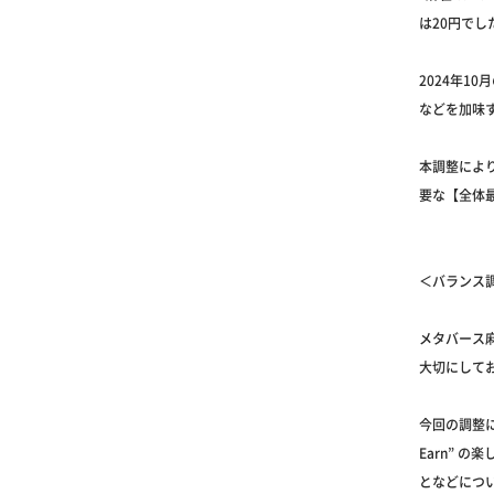
は20円でし
2024年
などを加味
本調整によ
要な【全体
＜バランス
メタバース麻
大切にして
今回の調整に
Earn” 
となどにつ