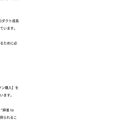
ロダクト成長
ています。
るために必
ークン購入】を
います。
麻雀 to
を得られるこ