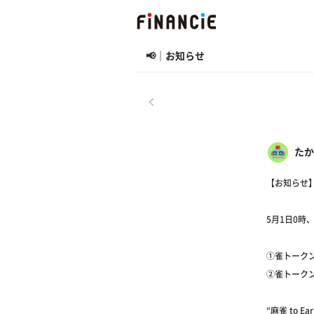
📢｜お知らせ
戻る
たか
【お知らせ
5月1日0
①雀トーク
②雀トーク
“麻雀 to