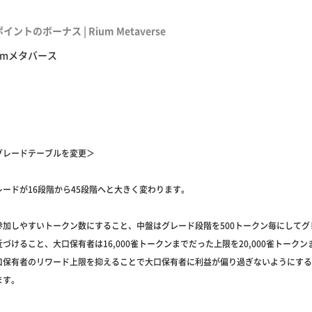
イントのボーナス | Rium Metaverse
iumメタバース
グレードテーブルを変更＞
ードが16段階から45段階へと大きく変わります。
参加しやすいトークン数にすること、中盤はグレード段階を500トークン毎にしてグ
づけること、大口保有者は16,000雀トークンまでだった上限を20,000雀トーク
口保有者のリワード上限を抑えることで大口保有者に利益が偏り過ぎないようにする
ます。