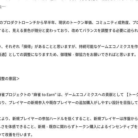
た…
10月のプロダクトローンチから早半年、現状のトークン単価、コミュニティ成熟度、プ
すると、見える景色が随分と変わっており、改めてバランスを調整する必要に迫られ
り、それぞれ「損得」があることと思いますが、持続可能なゲームエコノミクスを作
最適】としての調整になりますため、御理解・御協力をお願いできればと思います。
調整の意図＞
雀プロジェクトの “麻雀 to Earn” は、ゲームエコノミクスへの貢献として 【ト
おり、プレイヤーの新規参入や既存プレイヤーの追加購入がしやすい設計を目指して
より、新規プレイヤーの参加ハードルを低くすること、新規プレイヤーは序盤から “
の楽しさを体感できること、新規・既存に関わらずトークン購入によるインセンティブ
いて改善を行います。