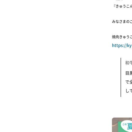
『きゅうこ
みなさまの
焼肉きゅう
https://k
和
目
で
し