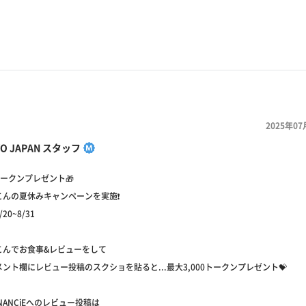
2025年07
YO JAPAN スタッフ
0トークンプレゼント🎁
んの夏休みキャンペーンを実施❗️
/20~8/31
こんでお食事&レビューをして
ント欄にレビュー投稿のスクショを貼ると...最大3,000トークンプレゼント💝
iNANCiEへのレビュー投稿は