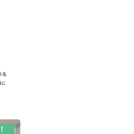
う名
事に