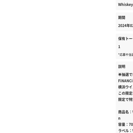
Whiske
期間
2024年0
保有トー
1
*応募や当
説明
🌟抽選
FiNA
横浜ウイ
この限定
限定で特
商品名：Wat
n
容量：7
ラベル：WH