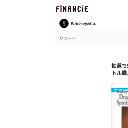
Whiskey&Co.
リワード
抽選で
トル購
REWA