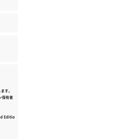
します。
ン保有者
d Editio