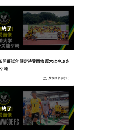
終了
OME開催試合 限定待受画像 厚木はやぶさ
龍ケ崎
厚木はやぶさFC
終了