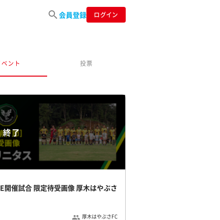
会員登録
ログイン
イベント
投票
終了
OME開催試合 限定待受画像 厚木はやぶさ
厚木はやぶさFC