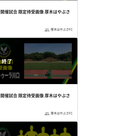
ME開催試合 限定待受画像 厚木はやぶさ
厚木はやぶさFC
終了
ME開催試合 限定待受画像 厚木はやぶさ
厚木はやぶさFC