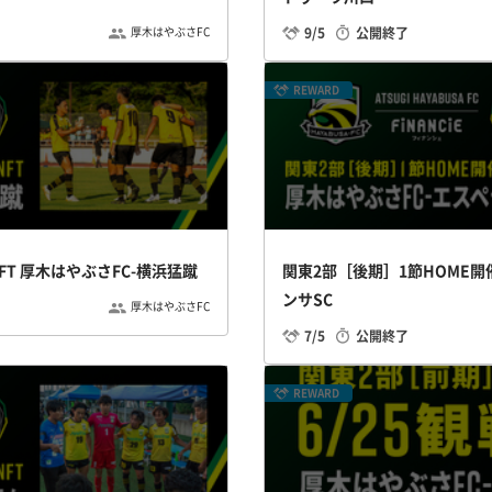
9/5
公開終了
厚木はやぶさFC
REWARD
FT 厚木はやぶさFC-横浜猛蹴
関東2部［後期］1節HOME開
ンサSC
厚木はやぶさFC
7/5
公開終了
REWARD