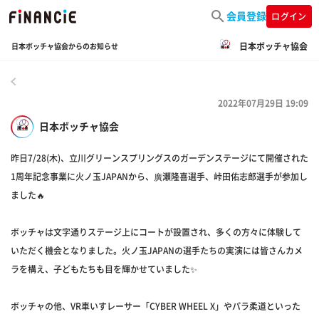
会員登録
ログイン
日本ボッチャ協会
日本ボッチャ協会からのお知らせ
戻る
2022年07月29日 19:09
日本ボッチャ協会
昨日7/28(木)、立川グリーンスプリングスのガーデンステージにて開催された
1周年記念事業に火ノ玉JAPANから、廣瀬隆喜選手、峠田佑志郎選手が参加し
ました🔥
ボッチャは文字通りステージ上にコートが設置され、多くの方々に体験して
いただく機会となりました。火ノ玉JAPANの選手たちの実演には皆さんカメ
ラを構え、子どもたちも目を輝かせていました✨
ボッチャの他、VR車いすレーサー「CYBER WHEEL X」やパラ柔道といった