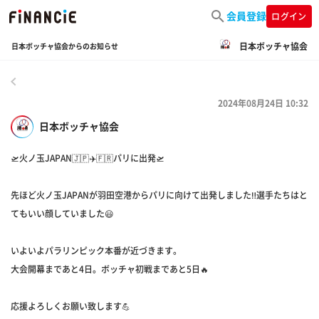
会員登録
ログイン
日本ボッチャ協会
日本ボッチャ協会からのお知らせ
戻る
2024年08月24日 10:32
日本ボッチャ協会
🛫火ノ玉JAPAN🇯🇵✈️🇫🇷パリに出発🛫
先ほど火ノ玉JAPANが羽田空港からパリに向けて出発しました‼️選手たちはと
てもいい顔していました😃
いよいよパラリンピック本番が近づきます。
大会開幕まであと4日。ボッチャ初戦まであと5日🔥
応援よろしくお願い致します💪