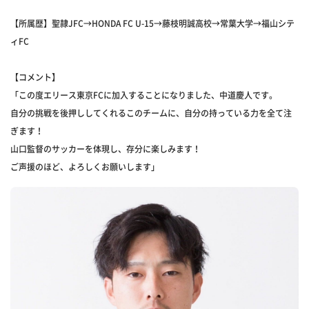
【所属歴】聖隷JFC→HONDA FC U-15→藤枝明誠高校→常葉大学→福山シテ
ィFC
【コメント】
「この度エリース東京FCに加入することになりました、中道慶人です。
自分の挑戦を後押ししてくれるこのチームに、自分の持っている力を全て注
ぎます！
山口監督のサッカーを体現し、存分に楽しみます！
ご声援のほど、よろしくお願いします」